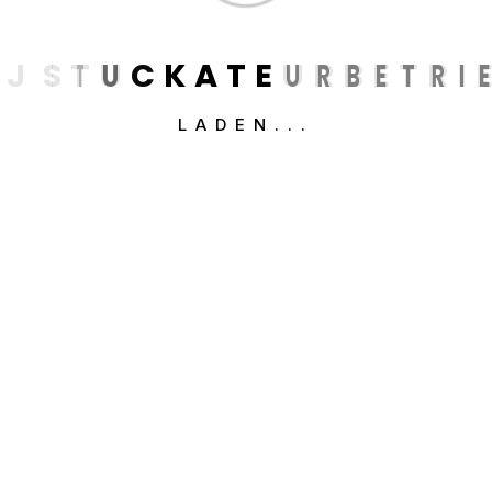
J
S
T
U
C
K
A
T
E
U
R
B
E
T
R
I
LADEN...