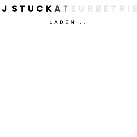
J
S
T
U
C
K
A
T
E
U
R
B
E
T
R
I
LADEN...